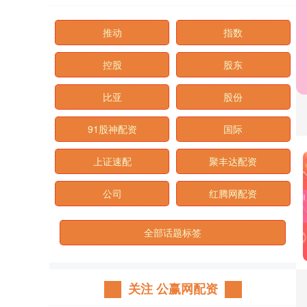
推动
指数
控股
股东
比亚
股份
91股神配资
国际
上证速配
聚丰达配资
公司
红腾网配资
全部话题标签
关注 公赢网配资