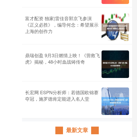
富才配资 独家|雷佳音郭京飞参演
《正义必胜》，编导何念：希望展示
上海的创作力
鼎瑞创盈 9月3日燃情上映！《营救飞
虎》揭秘，48小时血战铸传奇
长宏网 ESPN分析师：若德国欧锦赛
夺冠，施罗德肯定能进入名人堂
最新文章