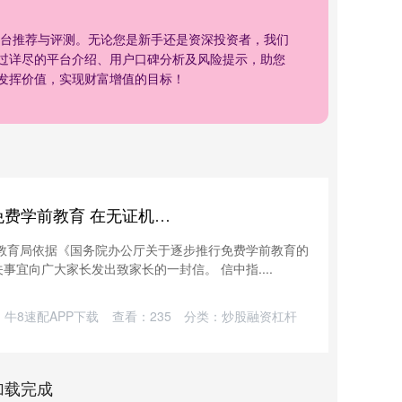
平台推荐与评测。无论您是新手还是资深投资者，我们
过详尽的平台介绍、用户口碑分析及风险提示，助您
发挥价值，实现财富增值的目标！
亿赢配资 晋城市将逐步推行免费学前教育 在无证机构就读的儿童无法享受免费政策
教育局依据《国务院办公厅关于逐步推行免费学前教育的
宜向广大家长发出致家长的一封信。 信中指....
牛8速配APP下载
查看：
235
分类：
炒股融资杠杆
加载完成