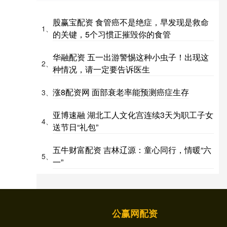
股赢宝配资 食管癌不是绝症，早发现是救命
1、
的关键，5个习惯正摧毁你的食管
华融配资 五一出游警惕这种小虫子！出现这
2、
种情况，请一定要告诉医生
涨8配资网 面部衰老率能预测癌症生存
3、
亚博速融 湖北工人文化宫连续3天为职工子女
4、
送节日“礼包”
五牛财富配资 吉林辽源：童心同行，情暖“六
5、
一”
公赢网配资