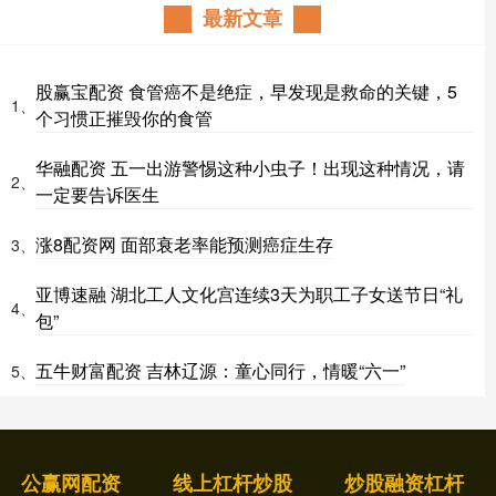
最新文章
股赢宝配资 食管癌不是绝症，早发现是救命的关键，5
1、
个习惯正摧毁你的食管
华融配资 五一出游警惕这种小虫子！出现这种情况，请
2、
一定要告诉医生
涨8配资网 面部衰老率能预测癌症生存
3、
亚博速融 湖北工人文化宫连续3天为职工子女送节日“礼
4、
包”
五牛财富配资 吉林辽源：童心同行，情暖“六一”
5、
公赢网配资
线上杠杆炒股
炒股融资杠杆