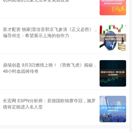
富才配资 独家|雷佳音郭京飞参演《正义必胜》，
编导何念：希望展示上海的创作力
鼎瑞创盈 9月3日燃情上映！《营救飞虎》揭秘，
48小时血战铸传奇
长宏网 ESPN分析师：若德国欧锦赛夺冠，施罗
德肯定能进入名人堂