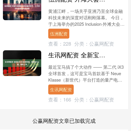
黄浦江畔，一场关乎亚洲乃至全球金融
科技未来的深度对话刚刚落幕。 今日，
于上海举办的2025 Inclusion·外滩大会迎
来首个“全球主题日”。新加坡金融科技
伍洲配资
节....
查看：
228
分类：
公赢网配资
生讯网配资 全新宝马iX3全球亮相，续航805公里，明年上市
最近宝马搞了个大动作 —— 第二代 iX3
全球首发，这可是宝马首款基于 Neue
Klasse（新世代）平台打造的量产电动
车，说白了就是宝马电动化未来的 “开
生讯网配资
山....
查看：
166
分类：
公赢网配资
公赢网配资文章已加载完成