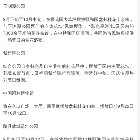
玉渊潭公园
9月下旬至10月中旬，在樱花园大草坪摆放颐和园盆栽桂花十余株，
与玉渊潭公园西门的立体花坛“凤舞樱华”、“彩色星河”以及园内的
7000余平米的花卉布置，在中秋和国庆期间，共同为市民游客提供
一场节日的赏花盛宴。
紫竹院公园
结合公园自身特色及自主养护的桂花品种，摆放于园内主要花坛、
花境布置节点，及福荫紫竹院行宫院落，营造好中秋、国庆浓厚热
烈节日氛围。
中国园林博物馆
将在入口广场、大厅、四季庭摆放盆栽桂花14株，摆放日期9月22日
至10月12日。
路县故城遗址公园
9月20日至10月12日，在博物馆内展摆10株颐和园选送的精品桂