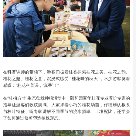
在科普讲师的带领下，游客们循着桂香探索桂花之美、桂花之韵、
桂花之趣、桂花之意，沉浸式感受 “桂花味的秋天”，不少游客笑着
感叹：“桂花科普课，‘真香’！”
在“桂植方寸”生态盆栽种植活动中，颐和园百年桂花专业养护专家的
指导让游客们收获满满。大家捧着小巧的桂花幼苗，仔细辨认根系
与枝叶特征，听专家讲解不同季节的浇水频率、土壤配比，还学会
了如何通过修剪塑造植株形态。