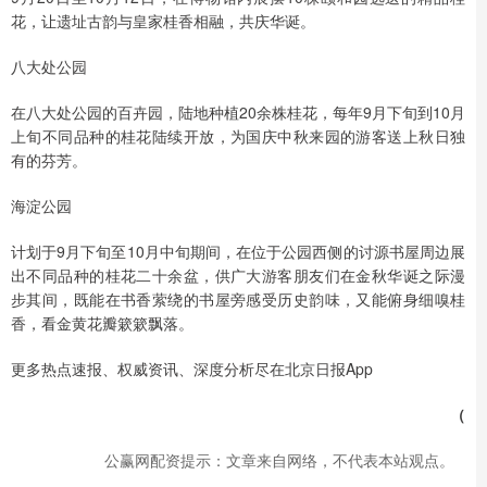
花，让遗址古韵与皇家桂香相融，共庆华诞。
八大处公园
在八大处公园的百卉园，陆地种植20余株桂花，每年9月下旬到10月
上旬不同品种的桂花陆续开放，为国庆中秋来园的游客送上秋日独
有的芬芳。
海淀公园
计划于9月下旬至10月中旬期间，在位于公园西侧的讨源书屋周边展
出不同品种的桂花二十余盆，供广大游客朋友们在金秋华诞之际漫
步其间，既能在书香萦绕的书屋旁感受历史韵味，又能俯身细嗅桂
香，看金黄花瓣簌簌飘落。
更多热点速报、权威资讯、深度分析尽在北京日报App
（
公赢网配资提示：文章来自网络，不代表本站观点。