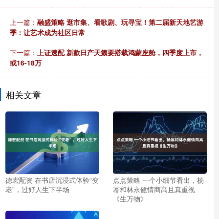
上一篇：
融盛策略 逛市集、看歌剧、玩寻宝！第二届新天地艺游
季：让艺术成为社区日常
下一篇：
上证速配 新款日产天籁要搭载鸿蒙座舱，四季度上市，
或16-18万
相关文章
德宏配资 在书店沉浸式体验“变
点点策略 一个小细节看出，杨
老”，过好人生下半场
幂和林永健情商高且真重视
《生万物》