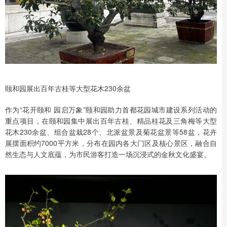
颐和园展出百年古桂等大型花木230余盆
作为“花开颐和 园启万象”颐和园助力首都花园城市建设系列活动的
重点项目，在颐和园集中展出百年古桂、精品桂花及三角梅等大型
花木230余盆、组合盆栽28个、北派盆景及菊花盆景等58盆，花卉
展摆面积约7000平方米，分布在园内各大门区及核心景区，融合自
然生态与人文底蕴，为市民游客打造一场沉浸式的金秋文化盛宴。