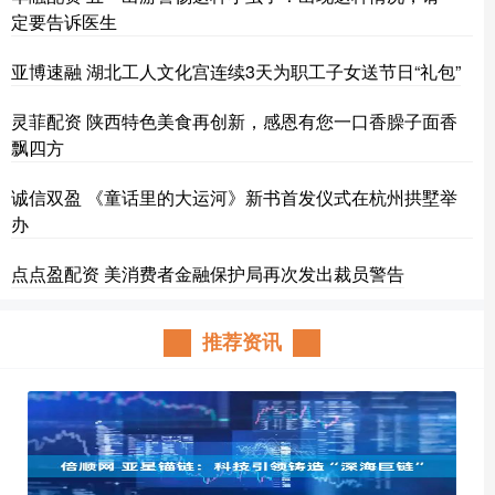
定要告诉医生
亚博速融 湖北工人文化宫连续3天为职工子女送节日“礼包”
灵菲配资 陕西特色美食再创新，感恩有您一口香臊子面香
飘四方
诚信双盈 《童话里的大运河》新书首发仪式在杭州拱墅举
办
点点盈配资 美消费者金融保护局再次发出裁员警告
推荐资讯