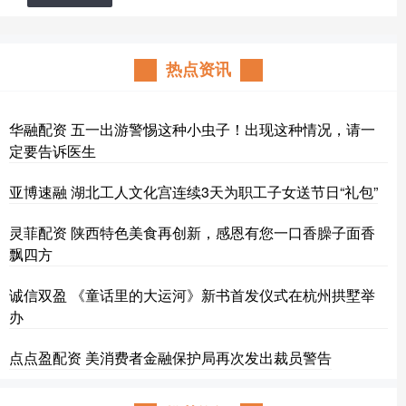
热点资讯
华融配资 五一出游警惕这种小虫子！出现这种情况，请一
定要告诉医生
亚博速融 湖北工人文化宫连续3天为职工子女送节日“礼包”
灵菲配资 陕西特色美食再创新，感恩有您一口香臊子面香
飘四方
诚信双盈 《童话里的大运河》新书首发仪式在杭州拱墅举
办
点点盈配资 美消费者金融保护局再次发出裁员警告