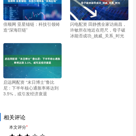
倍顺网 亚星锚链：科技引领铸
闪电配资 田静携全家访南昌，
造“深海巨链”
许敏所在地近在咫尺，母子破
冰能否成功_姚威_关系_时光
启远网配资 “末日博士”鲁比
尼：下半年核心通胀率将达到
3.5%，或引发经济衰退
相关评论
本文评分
*