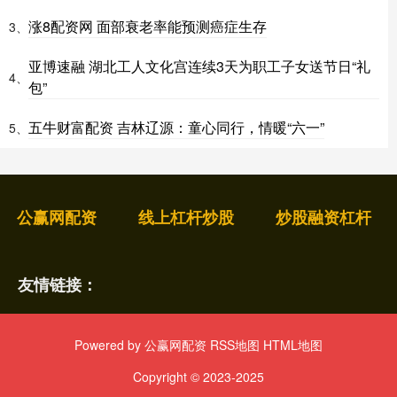
涨8配资网 面部衰老率能预测癌症生存
3、
亚博速融 湖北工人文化宫连续3天为职工子女送节日“礼
4、
包”
五牛财富配资 吉林辽源：童心同行，情暖“六一”
5、
公赢网配资
线上杠杆炒股
炒股融资杠杆
友情链接：
Powered by
公赢网配资
RSS地图
HTML地图
Copyright
© 2023-2025